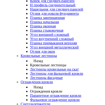
Конек для сэндвич-панелей
Н профиль соединительный
Нащельник для сэндвич-панелей
Отлив для цоколя фундамента
Планка завершающая
Планка начальная
Планка оконная
Планка стыковочная
Угол внешний сложный
Угол внутренний сложный
Планка примыкания верхняя
Угол внешний металлический
Отлив для окон
Кровельные лестницы
Назад
Кровельные лестницы
Лестницы кровельные на скат
Лестницы для фальцевой кровли
Лестницы фасадные
Ограждения кровли
Назад
Ограждения кровли
Парапетное ограждение кровли
Фальцевое ограждение кровли
Снегозадержатели