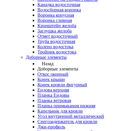
Канадка водосточная
Водосборная воронка
Воронка конусная
Воронка сливная
Кронштейн желоба
Заглушка желоба
Отмет водосточный
Труба водосточная
Колено водостока
Тройник водостока
Доборные элементы
Назад
Доборные элементы
Откос оконный
Конек крыши
Конек кровли фигурный
Ендова верхняя
Планка Ендовы
Планка ветровая
Планка примыкания нижняя
Капельник для кровли
Угол внутренний металлический
Снегозадержатель для кровли
Джи-профиль