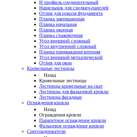
Н профиль соединительный
Нащельник для сэндвич-панелей
Отлив для цоколя фундамента
Планка завершающая
Планка начальная
Планка оконная
Планка стыковочная
Угол внешний сложный
Угол внутренний сложный
Планка примыкания верхняя
Угол внешний металлический
Отлив для окон
Кровельные лестницы
Назад
Кровельные лестницы
Лестницы кровельные на скат
Лестницы для фальцевой кровли
Лестницы фасадные
Ограждения кровли
Назад
Ограждения кровли
Парапетное ограждение кровли
Фальцевое ограждение кровли
Снегозадержатели