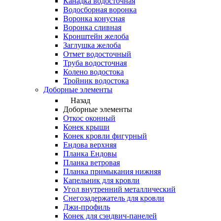
Канадка водосточная
Водосборная воронка
Воронка конусная
Воронка сливная
Кронштейн желоба
Заглушка желоба
Отмет водосточный
Труба водосточная
Колено водостока
Тройник водостока
Доборные элементы
Назад
Доборные элементы
Откос оконный
Конек крыши
Конек кровли фигурный
Ендова верхняя
Планка Ендовы
Планка ветровая
Планка примыкания нижняя
Капельник для кровли
Угол внутренний металлический
Снегозадержатель для кровли
Джи-профиль
Конек для сэндвич-панелей