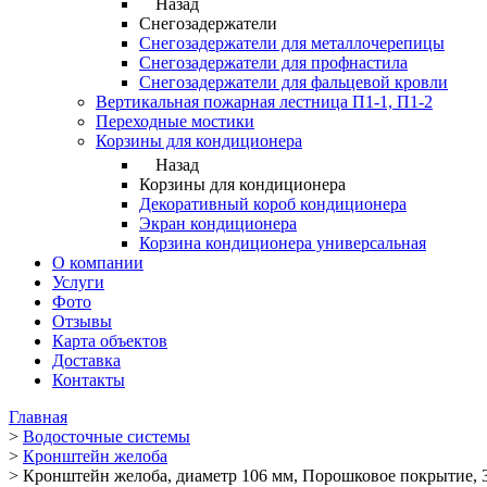
Назад
Снегозадержатели
Снегозадержатели для металлочерепицы
Снегозадержатели для профнастила
Снегозадержатели для фальцевой кровли
Вертикальная пожарная лестница П1-1, П1-2
Переходные мостики
Корзины для кондиционера
Назад
Корзины для кондиционера
Декоративный короб кондиционера
Экран кондиционера
Корзина кондиционера универсальная
О компании
Услуги
Фото
Отзывы
Карта объектов
Доставка
Контакты
Главная
>
Водосточные системы
>
Кронштейн желоба
>
Кронштейн желоба, диаметр 106 мм, Порошковое покрытие, 