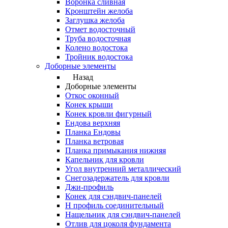
Воронка сливная
Кронштейн желоба
Заглушка желоба
Отмет водосточный
Труба водосточная
Колено водостока
Тройник водостока
Доборные элементы
Назад
Доборные элементы
Откос оконный
Конек крыши
Конек кровли фигурный
Ендова верхняя
Планка Ендовы
Планка ветровая
Планка примыкания нижняя
Капельник для кровли
Угол внутренний металлический
Снегозадержатель для кровли
Джи-профиль
Конек для сэндвич-панелей
Н профиль соединительный
Нащельник для сэндвич-панелей
Отлив для цоколя фундамента