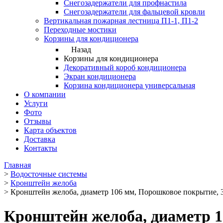
Снегозадержатели для профнастила
Снегозадержатели для фальцевой кровли
Вертикальная пожарная лестница П1-1, П1-2
Переходные мостики
Корзины для кондиционера
Назад
Корзины для кондиционера
Декоративный короб кондиционера
Экран кондиционера
Корзина кондиционера универсальная
О компании
Услуги
Фото
Отзывы
Карта объектов
Доставка
Контакты
Главная
>
Водосточные системы
>
Кронштейн желоба
>
Кронштейн желоба, диаметр 106 мм, Порошковое покрытие, 
Кронштейн желоба, диаметр 1