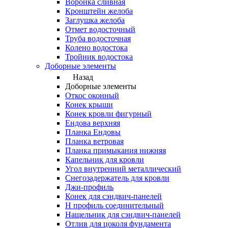
Воронка сливная
Кронштейн желоба
Заглушка желоба
Отмет водосточный
Труба водосточная
Колено водостока
Тройник водостока
Доборные элементы
Назад
Доборные элементы
Откос оконный
Конек крыши
Конек кровли фигурный
Ендова верхняя
Планка Ендовы
Планка ветровая
Планка примыкания нижняя
Капельник для кровли
Угол внутренний металлический
Снегозадержатель для кровли
Джи-профиль
Конек для сэндвич-панелей
Н профиль соединительный
Нащельник для сэндвич-панелей
Отлив для цоколя фундамента