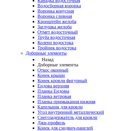
Канадка водосточная
Водосборная воронка
Воронка конусная
Воронка сливная
Кронштейн желоба
Заглушка желоба
Отмет водосточный
Труба водосточная
Колено водостока
Тройник водостока
Доборные элементы
Назад
Доборные элементы
Откос оконный
Конек крыши
Конек кровли фигурный
Ендова верхняя
Планка Ендовы
Планка ветровая
Планка примыкания нижняя
Капельник для кровли
Угол внутренний металлический
Снегозадержатель для кровли
Джи-профиль
Конек для сэндвич-панелей