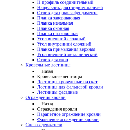
Н профиль соединительный
Нащельник для сэндвич-панелей
Отлив для цоколя фундамента
Планка завершающая
Планка начальная
Планка оконная
Планка стыковочная
Угол внешний сложный
Угол внутренний сложный
Планка примыкания верхняя
Угол внешний металлический
Отлив для окон
Кровельные лестницы
Назад
Кровельные лестницы
Лестницы кровельные на скат
Лестницы для фальцевой кровли
Лестницы фасадные
Ограждения кровли
Назад
Ограждения кровли
Парапетное ограждение кровли
Фальцевое ограждение кровли
Снегозадержатели