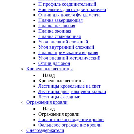
Н профиль соединительный
Нащельник для сэндвич-панелей
Отлив для цоколя фундамента
Планка завершающая
Планка начальная
Планка оконная
Планка стыковочная
Угол внешний сложный
Угол внутренний сложный
Планка примыкания верхняя
Угол внешний металлический
Отлив для окон
Кровельные лестницы
Назад
Кровельные лестницы
Лестницы кровельные на скат
Лестницы для фальцевой кровли
Лестницы фасадные
Ограждения кровли
Назад
Ограждения кровли
Парапетное ограждение кровли
Фальцевое ограждение кровли
Снегозадержатели