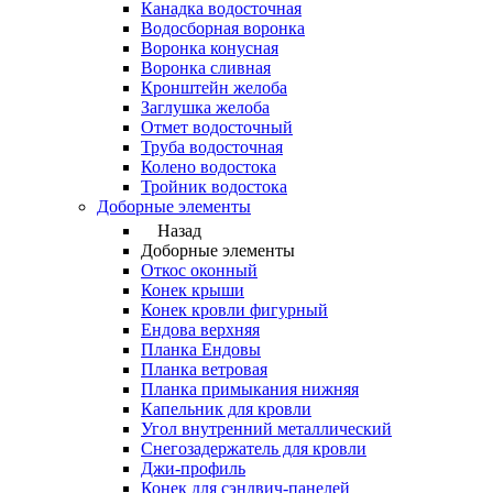
Канадка водосточная
Водосборная воронка
Воронка конусная
Воронка сливная
Кронштейн желоба
Заглушка желоба
Отмет водосточный
Труба водосточная
Колено водостока
Тройник водостока
Доборные элементы
Назад
Доборные элементы
Откос оконный
Конек крыши
Конек кровли фигурный
Ендова верхняя
Планка Ендовы
Планка ветровая
Планка примыкания нижняя
Капельник для кровли
Угол внутренний металлический
Снегозадержатель для кровли
Джи-профиль
Конек для сэндвич-панелей